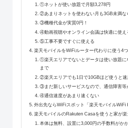
①ネットが使い放題で月額3,278円
②あまりネットを使わない月も3GB未満なら1
③機種代金が実質0円！
④動画視聴やオンライン会議は快適に使え
⑤工事不要ですぐに使える
楽天モバイルをWiFiルーター代わりに使う4
①楽天エリアでないとデータは使い放題に
まで
②楽天エリアでも1日で10GBほど使うと
③まだ新しいサービスなので、通信障害等
④通信速度があまり速くない
外出先ならWiFiスポット「楽天モバイルWiF
楽天モバイルのRakuten Casaを使うと家
本体は無料、設置に3,000円の手数料がかか